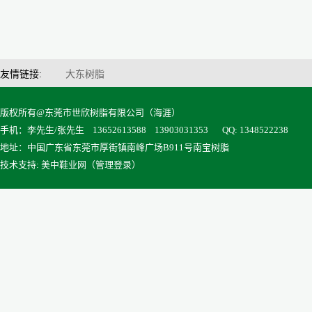
友情链接:
大东树脂
版权所有@东莞市世欣树脂有限公司（海涯）
手机：李先生/张先生 13652613588 13903031353
QQ: 1348522238
地址：中国广东省东莞市厚街镇南峰广场B911号南宝树脂
技术支持: 美中鞋业网（
管理登录
）