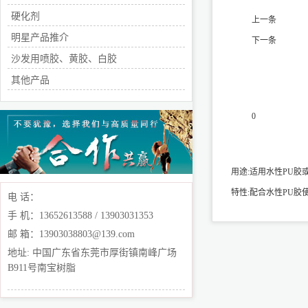
硬化剂
上一条
明星产品推介
下一条
沙发用喷胶、黄胶、白胶
其他产品
0
产品说明
用途:适用水性PU胶
特性:配合水性PU胶
电 话：
手 机：13652613588 / 13903031353
邮 箱：13903038803@139.com
地址: 中国广东省东莞市厚街镇南峰广场
B911号南宝树脂