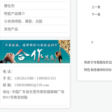
硬化剂
上一条
明星产品推介
下一条
沙发用喷胶、黄胶、白胶
其他产品
0
产品说明
用途:针车鞋面及折
特性:粘性维持时间长
电 话：
手 机：13652613588 / 13903031353
邮 箱：13903038803@139.com
地址: 中国广东省东莞市厚街镇南峰广场
B911号南宝树脂