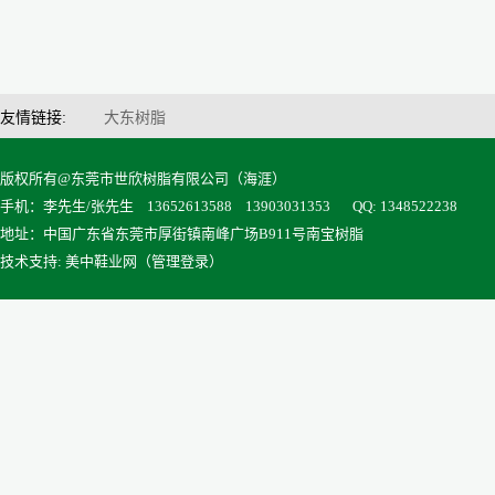
友情链接:
大东树脂
版权所有@东莞市世欣树脂有限公司（海涯）
手机：李先生/张先生 13652613588 13903031353
QQ: 1348522238
地址：中国广东省东莞市厚街镇南峰广场B911号南宝树脂
技术支持: 美中鞋业网（
管理登录
）