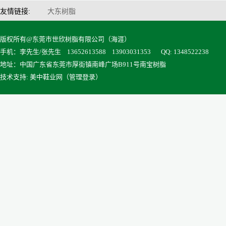
友情链接:
大东树脂
版权所有@东莞市世欣树脂有限公司（海涯）
手机：李先生/张先生 13652613588 13903031353
QQ: 1348522238
地址：中国广东省东莞市厚街镇南峰广场B911号南宝树脂
技术支持: 美中鞋业网（
管理登录
）